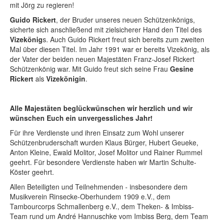
mit Jörg zu regieren!
Guido Rickert
, der Bruder unseres neuen Schützenkönigs,
sicherte sich anschließend mit zielsicherer Hand den Titel des
Vizekönig
s. Auch Guido Rickert freut sich bereits zum zweiten
Mal über diesen Titel. Im Jahr 1991 war er bereits Vizekönig, als
der Vater der beiden neuen Majestäten Franz-Josef Rickert
Schützenkönig war. Mit Guido freut sich seine Frau
Gesine
Rickert
als
Vizekönigin
.
Alle Majestäten beglückwünschen wir herzlich und wir
wünschen Euch ein unvergessliches Jahr!
Für ihre Verdienste und ihren Einsatz zum Wohl unserer
Schützenbruderschaft wurden Klaus Bürger, Hubert Geueke,
Anton Kleine, Ewald Molitor, Josef Molitor und Rainer Rummel
geehrt. Für besondere Verdienste haben wir Martin Schulte-
Köster geehrt.
Allen Beteiligten und Teilnehmenden - insbesondere dem
Musikverein Rinsecke-Oberhundem 1909 e.V., dem
Tambourcorps Schmallenberg e.V., dem Theken- & Imbiss-
Team rund um André Hannuschke vom Imbiss Berg, dem Team